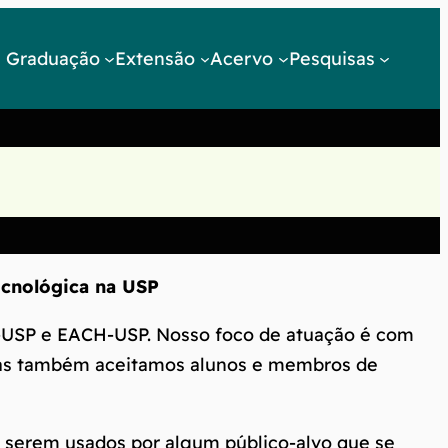
Graduação
Extensão
Acervo
Pesquisas
ecnológica na USP
C-USP e EACH-USP. Nosso foco de atuação é com
as também aceitamos alunos e membros de
a serem usados por algum público-alvo que se