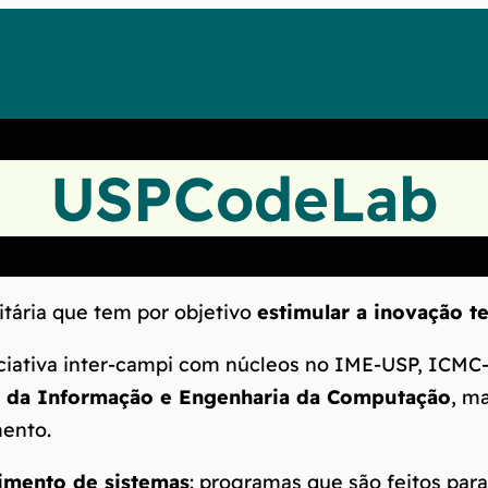
USPCodeLab
tária que tem por objetivo
estimular a inovação t
iciativa inter-campi com núcleos no IME-USP, ICM
s da Informação e Engenharia da Computação
, m
ento.
imento de sistemas
: programas que são feitos par